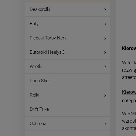
Deskorolki
Buty
Plecaki Torby Nerki
Kiero
Butorolki Heelys®
W tej 
Wrotki
rozwią
street
Pogo Stick
Kiero
Rolki
całej 
Drift Trike
W RMD
wzros
Ochrona
skonta