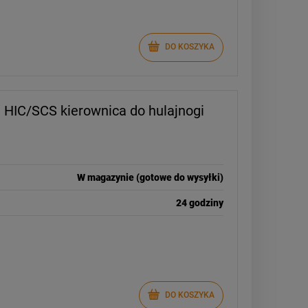
DO KOSZYKA
 HIC/SCS kierownica do hulajnogi
W magazynie (gotowe do wysyłki)
-
23
%
24 godziny
Vans Old Skool Classic
plecak 22L | Pink Fizz
154,00 zł
ł
199,00 zł
Cena regularna:
ł
199,00 zł
Najniższa cena:
DO KOSZYKA