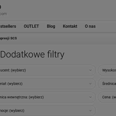
0
.com
stsellers
OUTLET
Blog
Kontakt
O nas
presji SCS
Dodatkowe filtry
ucent: (wybierz)
Wysokość
riał: (wybierz)
Średnica
nica wewnętrzna: (wybierz)
Cena: (w
ocje: (wybierz)