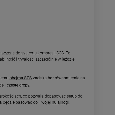
naczone do
systemu kompresji SCS.
To
abilność i trwałość, szczególnie w jeździe
czemu
obejma SCS
z
aciska bar równomiernie na
ę i częste dropy.
erokościach, co pozwala dopasować setup do
ca będzie pasować do Tw
ojej
hulajnogi
,