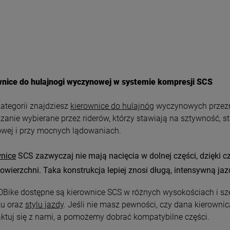
wnice do hulajnogi wyczynowej w systemie kompresji SCS
k
ategorii znajdziesz
kierownice do hulajnóg
wycz
ynowych przez
zanie wybierane przez riderów, którzy stawiają na sztywność, st
owej i przy mocnych lądowaniach.
wnice
SC
S zazwyczaj nie mają nacięcia w dolnej części, dz
ięki 
powierzchni. Taka konstrukcja lepiej znosi długą, intensywną jazd
Bike dostępne są kierownice SCS w różnych wysokościach i sz
tu
oraz
stylu jazdy
. Jeśli
nie masz pewności, czy dana kierowni
ktuj się z nami, a pomożemy dobrać kompatybilne części.