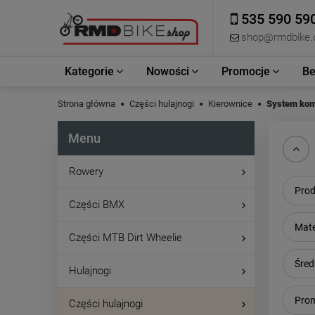
535 590 59
shop@rmdbike
Kategorie
Nowości
Promocje
Be
Strona główna
Części hulajnogi
Kierownice
System kom
Menu
Rowery
Prod
Części BMX
Mate
Części MTB Dirt Wheelie
Śred
Hulajnogi
Prom
Części hulajnogi