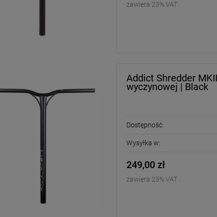
zawiera 23% VAT
Addict Shredder MKII
wyczynowej | Black
Dostępność:
-
20
%
-
14
%
Wysyłka w:
oes Ascend Josh Kalis
Vans Classic Crew skarpetki
y skate | Brown Olive
/ 3 pary | Glacial Slate
249,00 zł
319,00 zł
59,00 zł
zawiera 23% VAT
399,00 zł
69,00 z
larna:
Cena regularna:
399,00 zł
69,00 z
cena:
Najniższa cena: