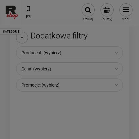
535 590 590
shop@rmdbike.com
Szukaj
(pusty)
Menu
Dodatkowe filtry
Producent: (wybierz)
Cena: (wybierz)
Promocje: (wybierz)