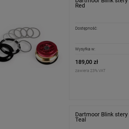
Dartmoor Blink stery
Red
DO KOSZYKA
DO KOSZYKA
Dostępność:
Wysyłka w:
189,00 zł
zawiera 23% VAT
Dartmoor Blink stery
Teal