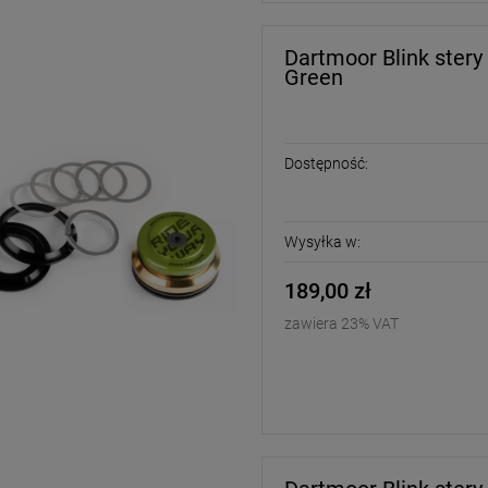
Dartmoor Blink stery
Green
Dostępność:
Wysyłka w:
189,00 zł
-
20
%
-
17
%
zawiera 23% VAT
 BMX Proof Wafflecup
Rower MTB Dirt Mafiabikes
y skate | Olive White
BlackJack D | Grey
319,00 zł
2 499,00 zł
399,00 zł
2 999,00 z
larna:
Cena regularna:
399,00 zł
2 599,00 z
cena:
Najniższa cena: