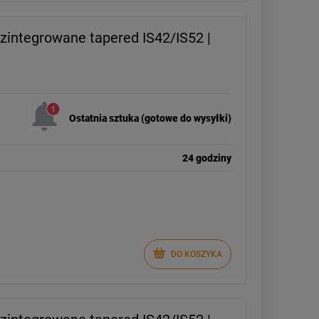
 zintegrowane tapered IS42/IS52 |
Ostatnia sztuka (gotowe do wysyłki)
24 godziny
-
15
%
DC Shoes Command buty
skate | Black
DO KOSZYKA
339,00 zł
ł
399,00 zł
Cena regularna:
ł
399,00 zł
Najniższa cena: