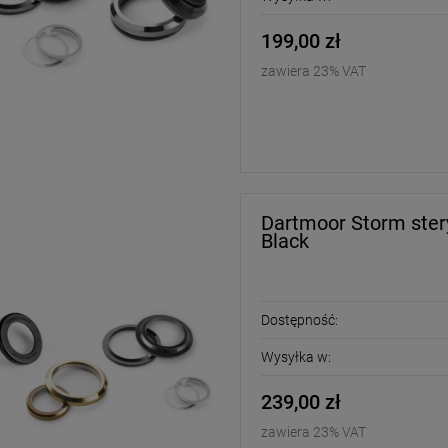
199,00 zł
zawiera 23% VAT
Dartmoor Storm stery
Black
Dostępność:
Wysyłka w:
239,00 zł
zawiera 23% VAT