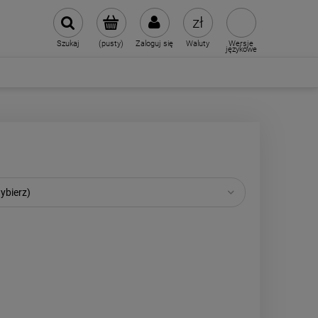
Szukaj
(pusty)
Zaloguj się
Waluty
Wersje
językowe
ybierz)