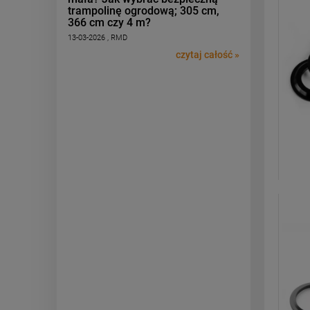
trampolinę ogrodową; 305 cm,
366 cm czy 4 m?
13-03-2026 , RMD
czytaj całość »