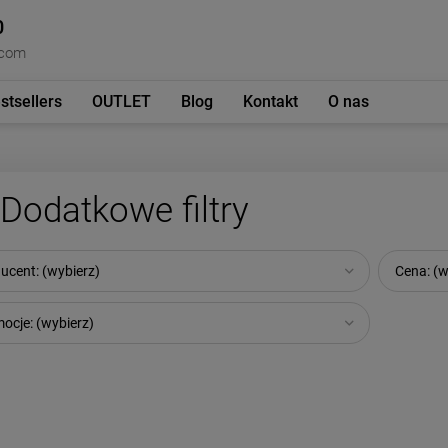
0
.com
stsellers
OUTLET
Blog
Kontakt
O nas
Dodatkowe filtry
ucent: (wybierz)
Cena: (w
ocje: (wybierz)