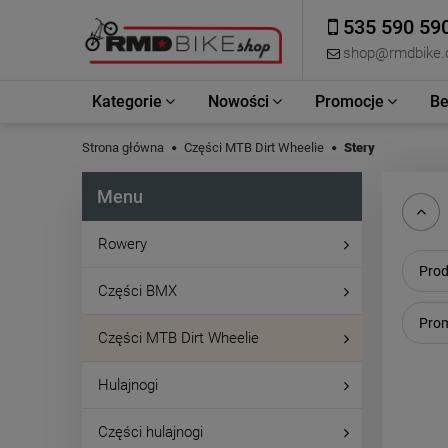
535 590 59
shop@rmdbike
Kategorie
Nowości
Promocje
Be
Strona główna
Części MTB Dirt Wheelie
Stery
Menu
Rowery
Prod
Części BMX
Prom
Części MTB Dirt Wheelie
Hulajnogi
Części hulajnogi