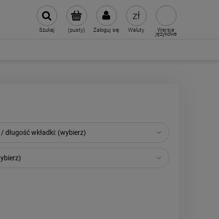
Szukaj
(pusty)
Zaloguj się
Waluty
Wersje
językowe
/ długość wkładki: (wybierz)
ybierz)