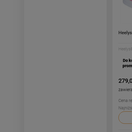
Heelys
Heelys
Do k
prom
279,0
zawier
Cena re
Najniżs