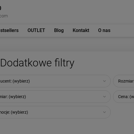
0
.com
stsellers
OUTLET
Blog
Kontakt
O nas
Dodatkowe filtry
ucent: (wybierz)
Rozmiar 
iar: (wybierz)
Cena: (w
ocje: (wybierz)