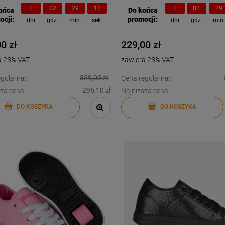
1
02
29
11
1
02
29
ońca
Do końca
ocji:
promocji:
dni
gdz.
min.
sek.
dni
gdz.
min
0 zł
229,00 zł
a 23% VAT
zawiera 23% VAT
329,00 zł
gularna:
Cena regularna:
296,10 zł
za cena:
Najniższa cena:
DO KOSZYKA
DO KOSZYKA