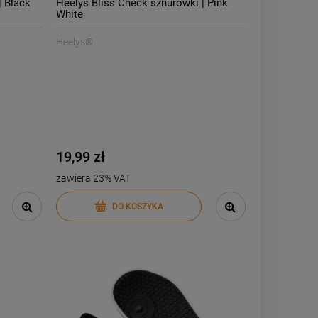
| Black
Heelys Bliss Check sznurówki | Pink
White
Heelys®
19,99 zł
zawiera 23% VAT
-
7
%
DO KOSZYKA
DC Shoes Stag buty skate |
Brown
259,00 zł
ł
279,00 zł
Cena regularna:
ł
259,00 zł
Najniższa cena: