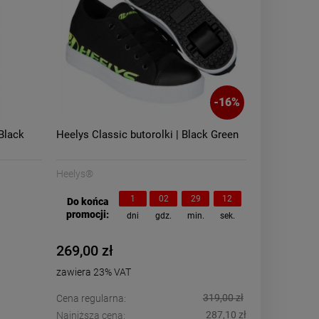
DO KOSZYKA
-
16
%
Black
Heelys Classic butorolki | Black Green
Heelys®
1
02
29
11
Do końca
promocji:
dni
gdz.
min.
sek.
269,00 zł
zawiera 23% VAT
319,00 zł
Cena regularna:
287,10 zł
Najniższa cena: