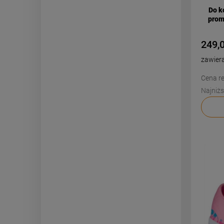
Do k
prom
249,0
zawier
Cena re
Najniżs