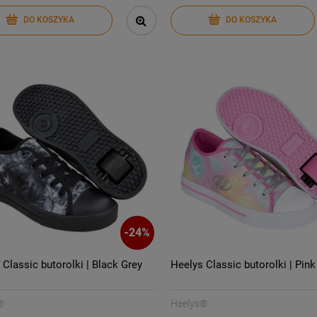
DO KOSZYKA
DO KOSZYKA
-
24
%
 Classic butorolki | Black Grey
Heelys Classic butorolki | Pink
®
Heelys®