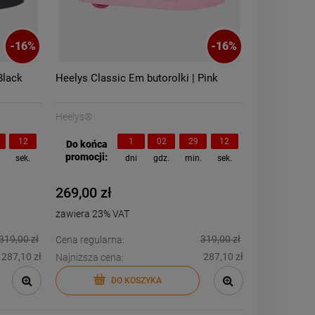
-
16
%
-
16
%
Black
Heelys Classic Em butorolki | Pink
Heelys®
11
1
02
29
11
Do końca
promocji:
.
sek.
dni
gdz.
min.
sek.
269,00 zł
zawiera 23% VAT
319,00 zł
319,00 zł
Cena regularna:
287,10 zł
287,10 zł
Najniższa cena:
DO KOSZYKA