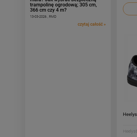
trampolinę ogrodową; 305 cm,
366 cm czy 4 m?
13-03-2026 , RMD
czytaj całość »
Heelys
Heelys