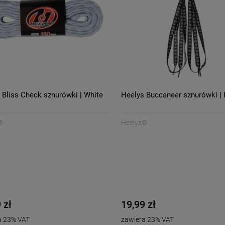
DO KOSZYKA
DO KOSZYKA
 Bliss Check sznurówki | White
Heelys Buccaneer sznurówki | 
®
Heelys®
 zł
19,99 zł
a 23% VAT
zawiera 23% VAT