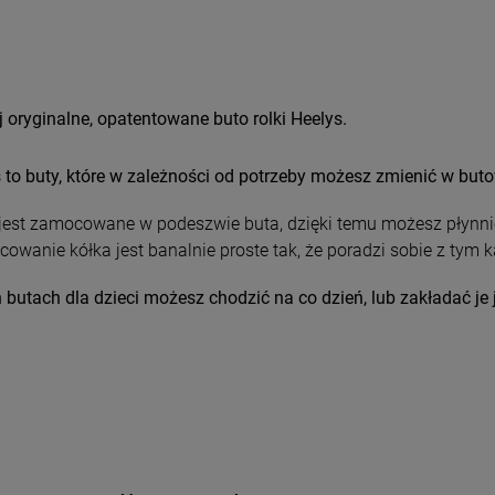
 oryginalne, opatentowane buto rolki Heelys.
 to buty, które w zależności od potrzeby możesz zmienić w buto
jest zamocowane w podeszwie buta, dzięki temu możesz płynnie
wanie kółka jest banalnie proste tak, że poradzi sobie z tym 
 butach dla dzieci m
ożesz chodzić na co dzień, lub zakładać j
.