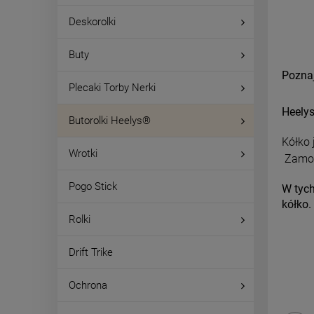
Deskorolki
Buty
Poznaj
Plecaki Torby Nerki
Heelys
Butorolki Heelys®
Kółko 
Wrotki
Zamoco
Pogo Stick
W tych
kółko
Rolki
Drift Trike
Ochrona