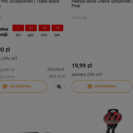
Pro 20 butorolki | Triple Black
Heelys Bliss Check sznurówki 
s
Pink
®
Heelys®
1
02
29
11
ońca
ocji:
dni
gdz.
min.
sek.
0 zł
a 23% VAT
19,99 zł
339,00 zł
gularna:
zawiera 23% VAT
305,10 zł
za cena:
-
16
%
-
17
%
DO KOSZYKA
DO KOSZYKA
d Gear MG2 Obsidian
Etnies Wallen Michelin buty
jnoga wyczynowa | Dj
skate | Black Grey
Rilla
359,00 zł
389,00 zł
429,00 zł
469,00 z
larna:
Cena regularna:
429,00 zł
469,00 z
cena:
Najniższa cena: