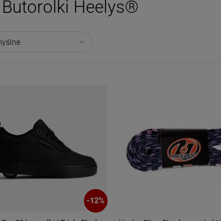
Butorolki Heelys®
-
12
%