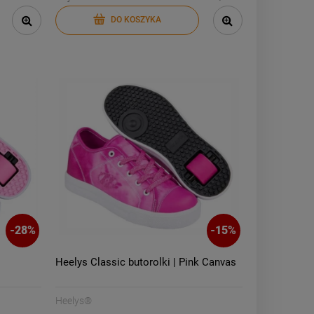
DO KOSZYKA
-
28
%
-
15
%
Heelys Classic butorolki | Pink Canvas
Heelys®