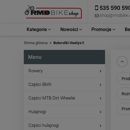
535 590 59
shop@rmdbike
Kategorie
Nowości
Promocje
Be
Strona główna
Butorolki Heelys®
Menu
Rowery
Prod
Części BMX
Rozm
Części MTB Dirt Wheelie
Prom
Hulajnogi
Części hulajnogi