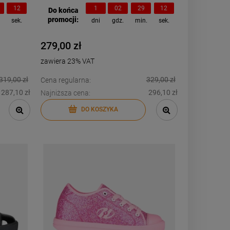
11
1
02
29
11
Do końca
promocji:
.
sek.
dni
gdz.
min.
sek.
279,00 zł
zawiera 23% VAT
319,00 zł
329,00 zł
Cena regularna:
287,10 zł
296,10 zł
Najniższa cena:
DO KOSZYKA