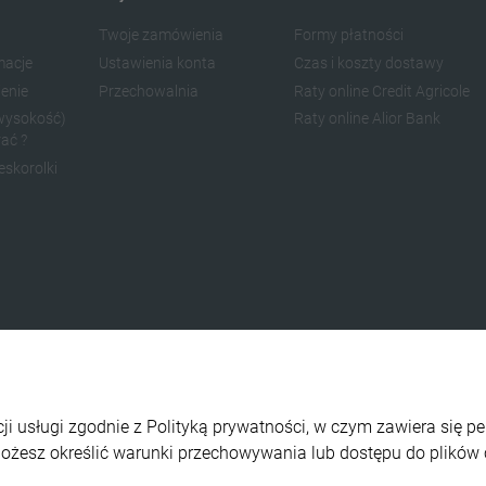
Twoje zamówienia
Formy płatności
macje
Ustawienia konta
Czas i koszty dostawy
enie
Przechowalnia
Raty online Credit Agricole
(wysokość)
Raty online Alior Bank
ać ?
eskorolki
cji usługi zgodnie z Polityką prywatności, w czym zawiera się p
Możesz określić warunki przechowywania lub dostępu do plików 