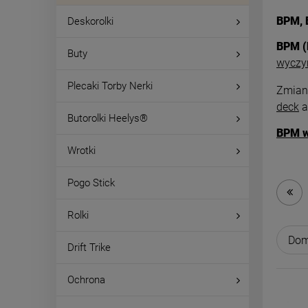
BPM, 
Deskorolki
B
PM (
Buty
wyczy
Plecaki Torby Nerki
Zmiana
deck
a
Butorolki Heelys®
BPM w 
Wrotki
Pogo Stick
Rolki
Drift Trike
Ochrona