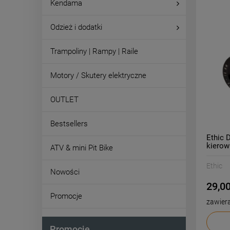
Kendama
Odzież i dodatki
Trampoliny | Rampy | Raile
Motory / Skutery elektryczne
OUTLET
Bestsellers
Ethic 
kierow
ATV & mini Pit Bike
Ethic
Nowości
29,00
Promocje
zawier
Promocje