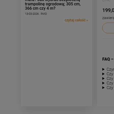
trampolinę ogrodową; 305 cm,
366 cm czy 4 m?
199,0
13-03-2026 , RMD
zawier
czytaj całość »
FAQ –
Czy
Czy
Czy
Czy
Czy