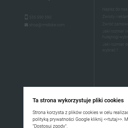
Napisz do nas
Zwroty i rekla
535 590 590
Zwróć zamówi
shop@rmdbike.com
Jaki rozmiar 
hulajnogi wybr
Jaki rozmiar d
wybrać ?
Ta strona wykorzystuje pliki cookies
Strona korzysta z plików cookies w celu realiza
polityką prywatności Google kliknij
<<tutaj>>
. 
"Dostosuj zgody".