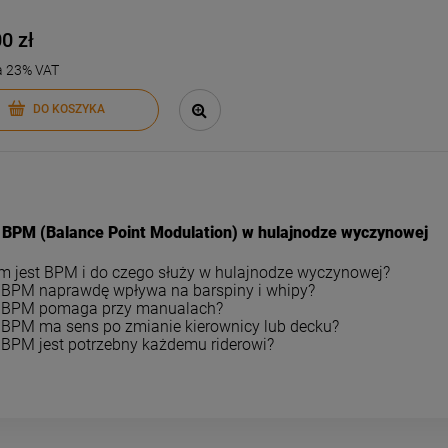
0 zł
a 23% VAT
DO KOSZYKA
 BPM (Balance Point Modulation) w hulajnodze wyczynowej
m jest BPM i do czego służy w hulajnodze wyczynowej?
 BPM naprawdę wpływa na barspiny i whipy?
 BPM pomaga przy manualach?
 BPM ma sens po zmianie kierownicy lub decku?
 BPM jest potrzebny każdemu riderowi?