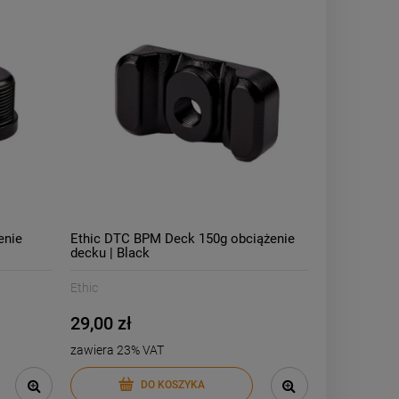
enie
Ethic DTC BPM Deck 150g obciążenie
decku | Black
Ethic
29,00 zł
zawiera 23% VAT
DO KOSZYKA