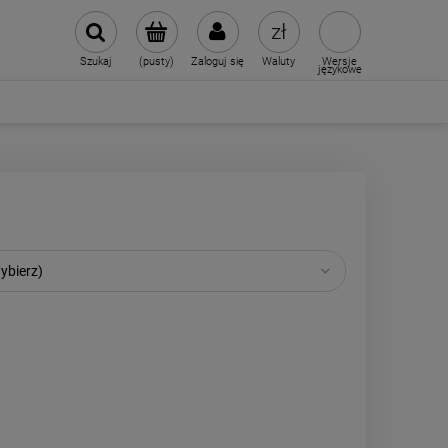
Szukaj
(pusty)
Zaloguj się
Waluty
Wersje
językowe
ybierz)