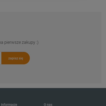
na pierwsze zakupy :)
zapisz się
Informacje
O nas