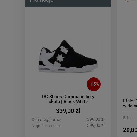
-
15
%
-
14
%
buty
DC Shoes Net buty skate |
Etnies
Ethic 
e
Black White
widelc
239,00 zł
Ethic
399,00 zł
279,00 zł
Cena regularna:
Cena regu
399,00 zł
279,00 zł
Najniższa cena:
Najniższa 
29,00