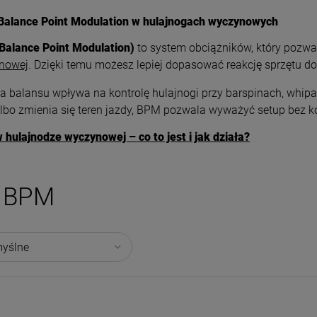
Balance Point Modulation w hulajnogach wyczynowych
Balance Point Modulation)
to system obciążników, który pozwa
nowej
. Dzię
ki temu możesz lepiej dopasować reakcję sprzętu do 
 balansu wpływa na kontrolę hulajnogi przy barspinach, whi
lb
o zmienia się teren jazdy, BPM pozwala wyważyć setup bez 
hulajnodze wyczynowej – co to jest i jak działa?
BPM