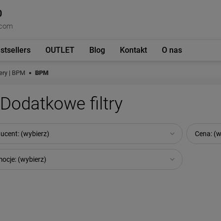
0
.com
stsellers
OUTLET
Blog
Kontakt
O nas
ery | BPM
BPM
Dodatkowe filtry
ucent: (wybierz)
Cena: (w
ocje: (wybierz)