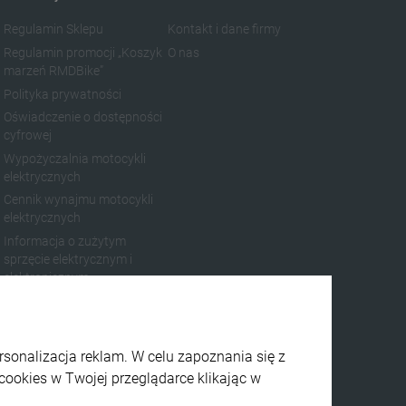
Regulamin Sklepu
Kontakt i dane firmy
Regulamin promocji „Koszyk
O nas
marzeń RMDBike”
Polityka prywatności
Oświadczenie o dostępności
cyfrowej
Wypożyczalnia motocykli
elektrycznych
Cennik wynajmu motocykli
elektrycznych
Informacja o zużytym
sprzęcie elektrycznym i
elektronicznym
Regulamin TAX FREE
ersonalizacja reklam. W celu zapoznania się z
cookies w Twojej przeglądarce klikając w