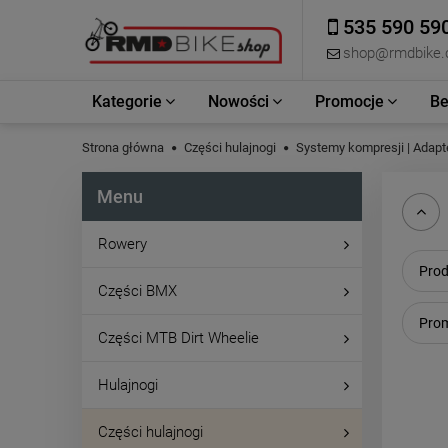
535 590 59
shop@rmdbike
Kategorie
Nowości
Promocje
Be
Strona główna
Części hulajnogi
Systemy kompresji | Adapt
Menu
Rowery
Prod
Części BMX
Prom
Części MTB Dirt Wheelie
Hulajnogi
Części hulajnogi