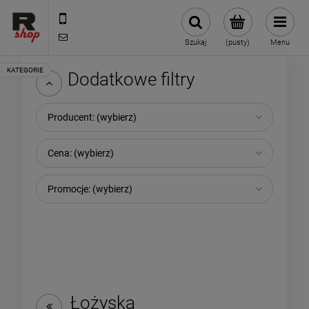
535 590 590
shop@rmdbike.com
Szukaj
(pusty)
Menu
Dodatkowe filtry
Producent: (wybierz)
Cena: (wybierz)
Promocje: (wybierz)
Łożyska