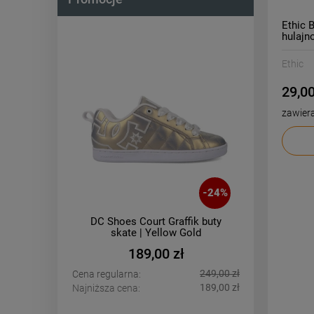
Ethic B
hulajn
Ethic
29,00
zawier
-
24
%
-
14
%
k buty
Heelys Pro Minecraft
Ro
ld
butorolki | Black Blue
Su
309,00 zł
249,00 zł
359,00 zł
Cena regularna:
Cena regu
189,00 zł
309,00 zł
Najniższa cena:
Najniższa 