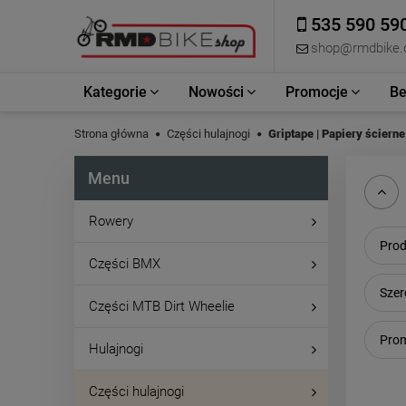
535 590 59
shop@rmdbike
Kategorie
Nowości
Promocje
Be
Strona główna
Części hulajnogi
Griptape | Papiery ścierne
Menu
Rowery
Prod
Części BMX
Szer
Części MTB Dirt Wheelie
Prom
Hulajnogi
Części hulajnogi