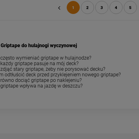
1
2
3
4
5
«
 Griptape do hulajnogi wyczynowej
 często wymieniać griptape w hulajnodze?
 każdy griptape pasuje na mój deck?
zdjąć stary griptape, żeby nie porysować decku?
m odtłuścić deck przed przyklejeniem nowego griptape?
 równo dociąć griptape po naklejeniu?
 griptape wpływa na jazdę w deszczu?