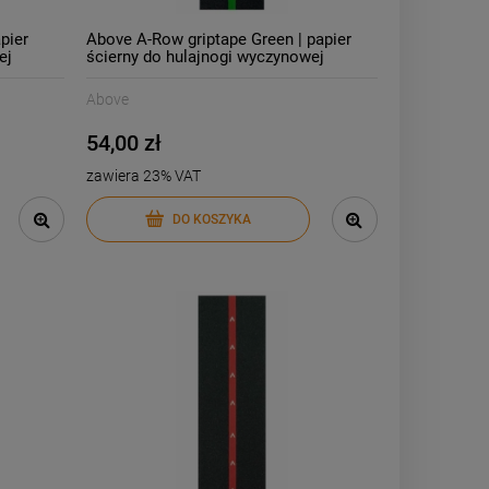
pier
Above A-Row griptape Green | papier
ej
ścierny do hulajnogi wyczynowej
Above
54,00 zł
zawiera 23% VAT
DO KOSZYKA
-
29
%
Heelys X2 Rezerve Low
butorolki dla dziecka | Black
Red
239,00 zł
ł
339,00 zł
Cena regularna:
ł
239,00 zł
Najniższa cena: