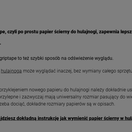
pe, czyli po prostu papier ścierny do hulajnogi, zapewnia le
.
riptape to też szybki sposób na odświeżenie wyglądu.
a
hulajnoga
może wyglądać inaczej, bez wymiany całego sprzętu.
przyklejeniem nowego papieru do hulajnogi należy dokładnie usu
zylepne i zazwyczaj mają uniwersalny rozmiar pasujący do więk
rzeba dociąć, dokładne rozmiary papierów są w opisach.
jdziesz dokładną instrukcję jak wymienić papier ścierny w h