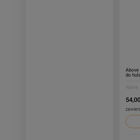
Above 
do hul
Above
54,00
zawier