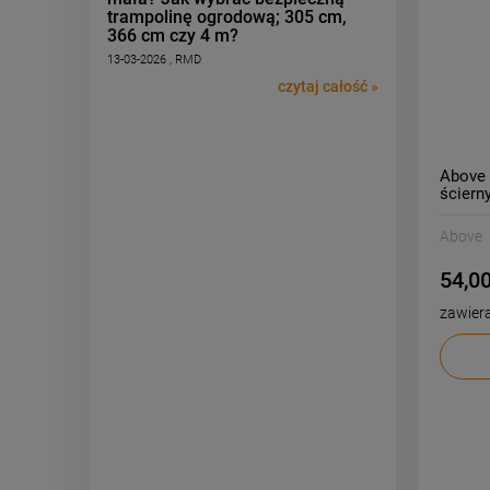
trampolinę ogrodową; 305 cm,
366 cm czy 4 m?
13-03-2026 , RMD
czytaj całość »
Above 
ściern
Above
54,00
zawier