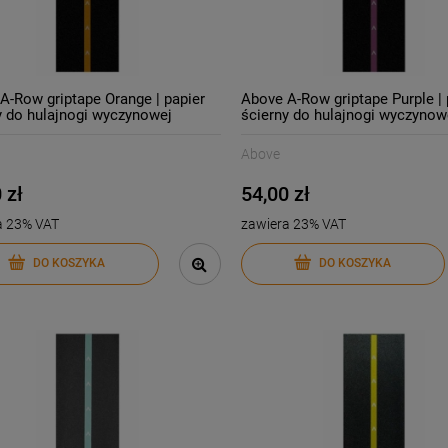
DO KOSZYKA
DO KOSZYKA
A-Row griptape Orange | papier
Above A-Row griptape Purple | 
y do hulajnogi wyczynowej
ścierny do hulajnogi wyczynow
Above
 zł
54,00 zł
a 23% VAT
zawiera 23% VAT
DO KOSZYKA
DO KOSZYKA