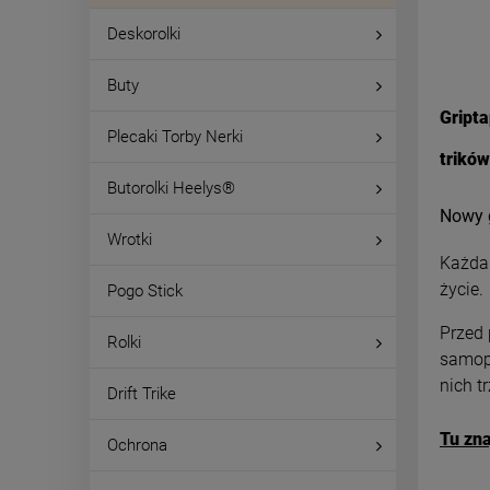
Deskorolki
Buty
Gripta
Plecaki Torby Nerki
trików
Butorolki Heelys®
Nowy g
Wrotki
Każd
życie.
Pogo Stick
Przed 
Rolki
samopr
nich t
Drift Trike
Tu zna
Ochrona