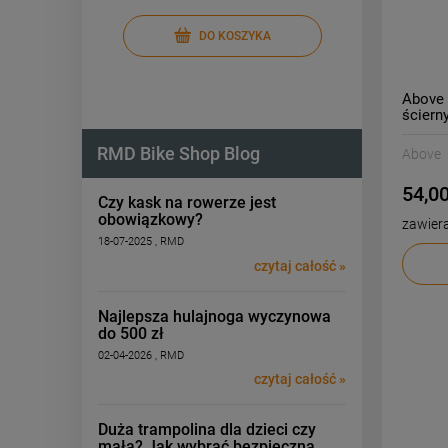
DO KOSZYKA
Above 
ściern
RMD Bike Shop Blog
Above
54,00
Czy kask na rowerze jest
obowiązkowy?
zawier
18-07-2025 , RMD
czytaj całość »
Najlepsza hulajnoga wyczynowa
do 500 zł
02-04-2026 , RMD
czytaj całość »
Duża trampolina dla dzieci czy
mała? Jak wybrać bezpieczną