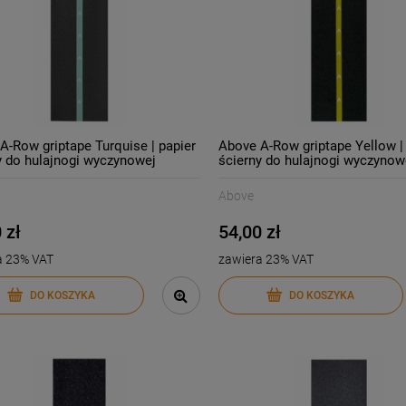
A-Row griptape Turquise | papier
Above A-Row griptape Yellow |
y do hulajnogi wyczynowej
ścierny do hulajnogi wyczynow
Above
 zł
54,00 zł
a 23% VAT
zawiera 23% VAT
DO KOSZYKA
DO KOSZYKA