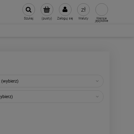
Szukaj
(pusty)
Zaloguj się
Waluty
Wersje
językowe
 (wybierz)
ybierz)