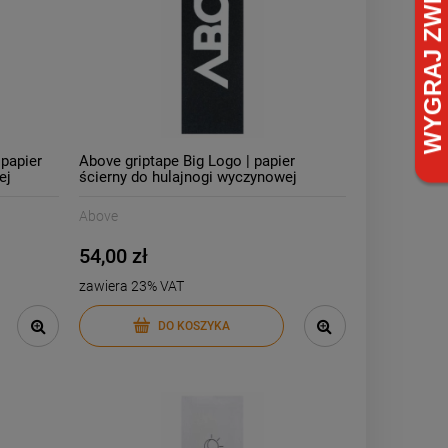
 papier
Above griptape Big Logo | papier
ej
ścierny do hulajnogi wyczynowej
Above
54,00 zł
zawiera 23% VAT
DO KOSZYKA