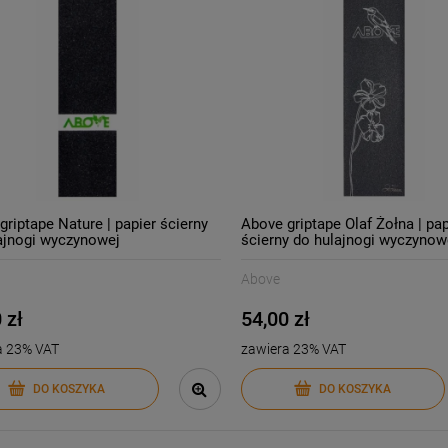
griptape Nature | papier ścierny
Above griptape Olaf Żołna | pap
ajnogi wyczynowej
ścierny do hulajnogi wyczynow
Above
 zł
54,00 zł
a 23% VAT
zawiera 23% VAT
DO KOSZYKA
DO KOSZYKA