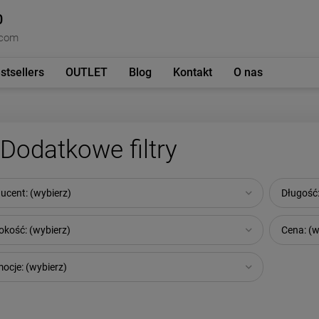
0
.com
stsellers
OUTLET
Blog
Kontakt
O nas
Dodatkowe filtry
ucent: (wybierz)
Długość:
okość: (wybierz)
Cena: (w
ocje: (wybierz)