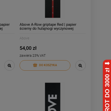
DO KOSZYKA
papier
Above A-Row griptape Red | papier
ej
ścierny do hulajnogi wyczynowej
Above
54,00 zł
zawiera 23% VAT
DO KOSZYKA