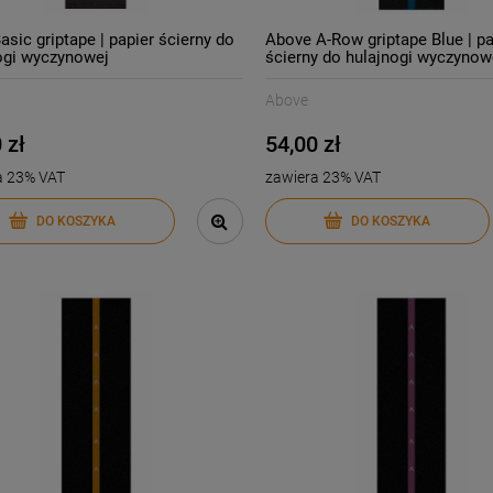
asic griptape | papier ścierny do
Above A-Row griptape Blue | pa
ogi wyczynowej
ścierny do hulajnogi wyczynow
Above
 zł
54,00 zł
a 23% VAT
zawiera 23% VAT
DO KOSZYKA
DO KOSZYKA
-
23
%
-
22
%
wer BMX Mafiabikes
Vans Skate All Day plecak
perKush 20" | Peach
22L | Black
1 699,00 zł
219,00 zł
2 199,00 zł
279,00 z
larna:
Cena regularna:
1 699,00 zł
219,00 z
cena:
Najniższa cena: