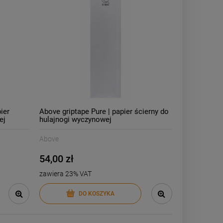
ier
Above griptape Pure | papier ścierny do
ej
hulajnogi wyczynowej
Above
54,00 zł
zawiera 23% VAT
DO KOSZYKA