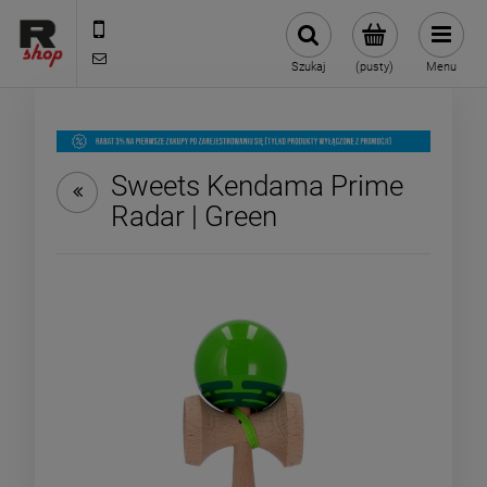
535 590 590
shop@rmdbike.com
Szukaj
(pusty)
Menu
Sweets Kendama Prime
Radar | Green