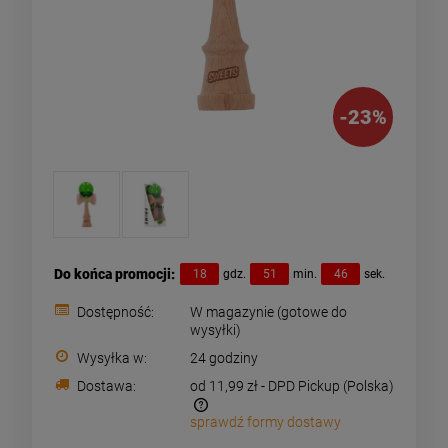
-
23
%
Do końca promocji:
18
gdz.
51
min.
45
sek.
Dostępność:
W magazynie (gotowe do
wysyłki)
Wysyłka w:
24 godziny
Dostawa:
od 11,99 zł
- DPD Pickup
(Polska)
sprawdź formy dostawy
Zamówienia o wartości powyżej 199pln wysyłamy za
darmo i doręczamy w 24h kurierem DPD