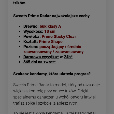
trików.
Sweets Prime Radar najważniejsze cechy
Drewno:
buk klasy A
Wysokość:
18 cm
Powłoka:
Prime Sticky Clear
Kształt:
Prime Shape
Poziom:
początkujący / średnio
zaawansowany / zaawansowany
Darmowa wysyłka*
w
24h*
365 dni na zwrot*
Szukasz kendamy, która ułatwia progres?
Sweets Prime Radar to model, który od razu daje
większą kontrolę przy nauce trików. Dzięki
specjalnemu oznaczeniu wokół otworu łatwiej
trafisz spike i szybciej złapiesz rytm.
To nie jest zwykła kendama. Tutaj każdy detal