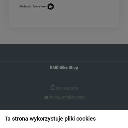
RMD Bike Shop
535 590 590
shop@rmdbike.com
Pomoc
Ta strona wykorzystuje pliki cookies
Moje konto