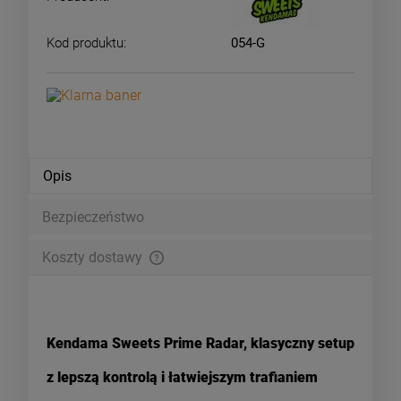
Kod produktu:
054-G
Opis
Bezpieczeństwo
Koszty dostawy
Zamówienia o wartości powyżej 199pln wysyłamy za darmo i
doręczamy w 24h kurierem DPD
Kendama Sweets Prime Radar, klasyczny setup
z lepszą kontrolą i łatwiejszym trafianiem