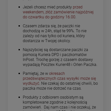
Jeżeli chcesz mieć produkty
przed
weekendem, złóż zamówienie najpóźniej
do czwartku do godziny 16.00
.
-
33
%
-
14
Czasem zdarza się, że paczki nie
dochodzą w 24h, stąd te 99%. To nie
Tricks Deskorolka | 7.75"
Vans Checkboard Crew
zależy od nas tylko od kuriera, który
Tribal OUTLET + Griptape
skarpetki | Deep Indigo
dostarcza w Twojej okolicy.
Blue
186,93 zł
59,00 zł
Najszybciej są dostarczane paczki za
279,00 zł
69,0
ena regularna:
Cena regularna:
pomocą Kuriera DPD i paczkomatów
259,47 zł
69,0
ajniższa cena:
Najniższa cena:
InPost. Trochę gorzej z czasem dostawy
wypadają
Pocztex Kurier48
i Orlen Paczka.
Pamiętaj, że w
okresach
DO KOSZYKA
DO KOSZYKA
przedświątecznych czas wysyłki może się
wydłużyć
. Nie czekaj do ostatniej chwili, bo
paczka może nie dotrzeć na czas.
Produkty z odbiorem osobistym są
kompletowane zgodnie z kolejnością
zamówień. Daj nam czas i nie oczekuj, że