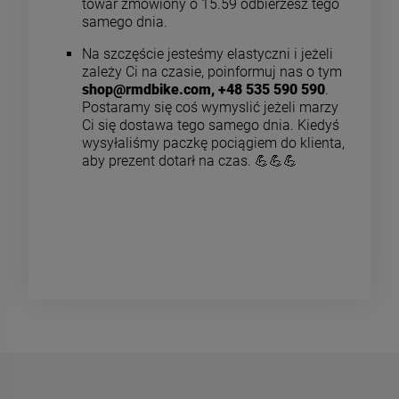
towar zmówiony o 15.59 odbierzesz tego
samego dnia.
Na szczęście jesteśmy elastyczni i jeżeli
zależy Ci na czasie, poinformuj nas o tym
shop@rmdbike.com
,
+48 535 590 590
.
Postaramy się coś wymyslić jeżeli marzy
Ci się dostawa tego samego dnia. Kiedyś
wysyłaliśmy paczkę pociągiem do klienta,
aby prezent dotarł na czas. 💪💪💪