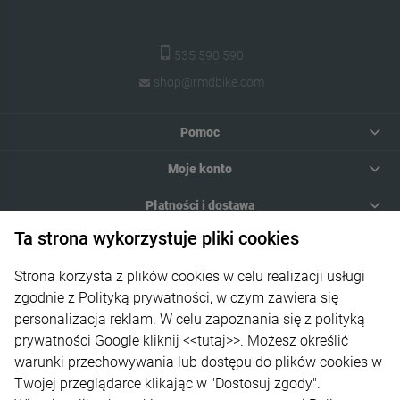
535 590 590
shop@rmdbike.com
Pomoc
Moje konto
Płatności i dostawa
Ta strona wykorzystuje pliki cookies
Informacje
Strona korzysta z plików cookies w celu realizacji usługi
O nas
zgodnie z Polityką prywatności, w czym zawiera się
personalizacja reklam. W celu zapoznania się z polityką
prywatności Google kliknij
<<tutaj>>
. Możesz określić
warunki przechowywania lub dostępu do plików cookies w
Twojej przeglądarce klikając w "Dostosuj zgody".