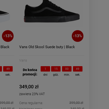
-
13
%
-
13
%
 Black
Vans Old Skool Suede buty | Black
Vans
48
1
15
00
48
Do końca
promocji:
.
sek.
dni
gdz.
min.
sek.
349,00 zł
zawiera 23% VAT
399,00 zł
399,00 zł
Cena regularna:
349,00 zł
349,00 zł
Najniższa cena: