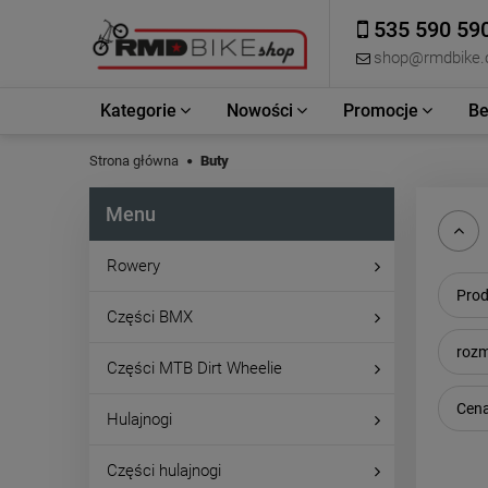
535 590 59
shop@rmdbike
Kategorie
Nowości
Promocje
Be
Strona główna
Buty
Menu
Rowery
Prod
Części BMX
rozm
Części MTB Dirt Wheelie
Cena
Hulajnogi
Części hulajnogi