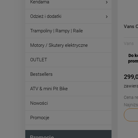
Kendama
Odzież i dodatki
Vans O
Trampoliny | Rampy | Raile
Vans
Motory / Skutery elektryczne
Do k
OUTLET
prom
Bestsellers
299,0
zawier
ATV & mini Pit Bike
Cena re
Nowości
Najniżs
Promocje
Promocje