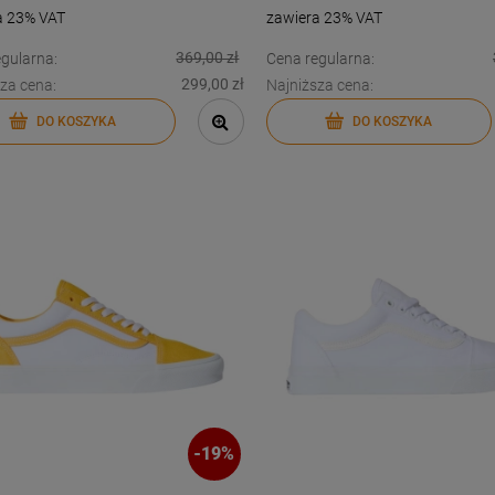
a 23% VAT
zawiera 23% VAT
DO KOSZYKA
DO KOSZYKA
369,00 zł
gularna:
Cena regularna:
299,00 zł
za cena:
Najniższa cena:
DO KOSZYKA
DO KOSZYKA
-
19
%