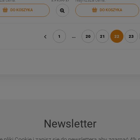
DO KOSZYKA
DO KOSZYKA
1
...
20
21
22
23
«
Newsletter
 pliki Cookie i zapisz się do newslettera aby zgarnąć 4% 