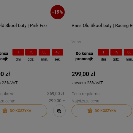
-
19
%
ld Skool buty | Pink Fizz
Vans Old Skool buty | Racing R
Vans
1
15
00
47
1
15
00
ońca
Do końca
ocji:
promocji:
dni
gdz.
min.
sek.
dni
gdz.
min
0 zł
299,00 zł
a 23% VAT
zawiera 23% VAT
369,00 zł
gularna:
Cena regularna:
299,00 zł
za cena:
Najniższa cena:
DO KOSZYKA
DO KOSZYKA