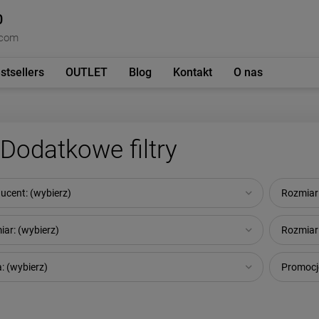
0
.com
stsellers
OUTLET
Blog
Kontakt
O nas
Dodatkowe filtry
ucent: (wybierz)
Rozmiar:
iar: (wybierz)
Rozmiar:
: (wybierz)
Promocje