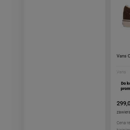
Vans O
Vans
Do k
prom
299,0
zawier
Cena re
Najniżs