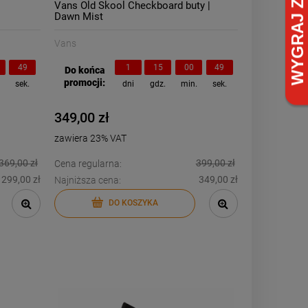
Vans Old Skool Checkboard buty |
Dawn Mist
Vans
48
1
15
00
48
Do końca
promocji:
.
sek.
dni
gdz.
min.
sek.
349,00 zł
zawiera 23% VAT
369,00 zł
399,00 zł
Cena regularna:
299,00 zł
349,00 zł
Najniższa cena:
DO KOSZYKA