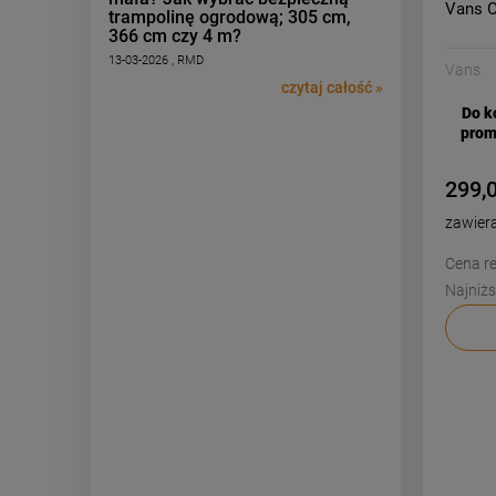
Vans O
trampolinę ogrodową; 305 cm,
366 cm czy 4 m?
13-03-2026 , RMD
Vans
czytaj całość »
Do k
prom
299,0
zawier
Cena re
Najniżs