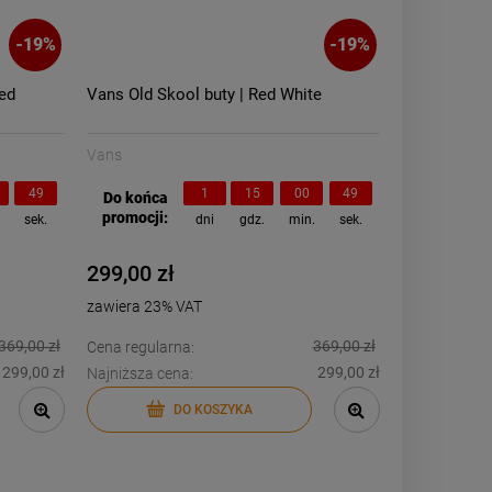
-
19
%
-
19
%
ed
Vans Old Skool buty | Red White
Vans
48
1
15
00
48
Do końca
promocji:
.
sek.
dni
gdz.
min.
sek.
299,00 zł
zawiera 23% VAT
369,00 zł
369,00 zł
Cena regularna:
299,00 zł
299,00 zł
Najniższa cena:
DO KOSZYKA