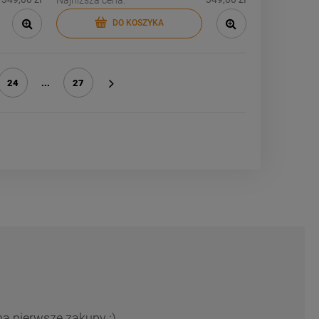
DO KOSZYKA
24
...
27
»
na pierwsze zakupy :)