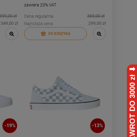
zawiera 23% VAT
DO KOSZYKA
399,00 zł
369,00 zł
Cena regularna:
349,00 zł
299,00 zł
Najniższa cena:
DO KOSZYKA
-
19
%
-
13
%