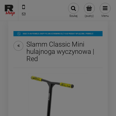
535 590 590
shop@rmdbike.com
Szukaj
(pusty)
Menu
Slamm Classic Mini
hulajnoga wyczynowa |
Red