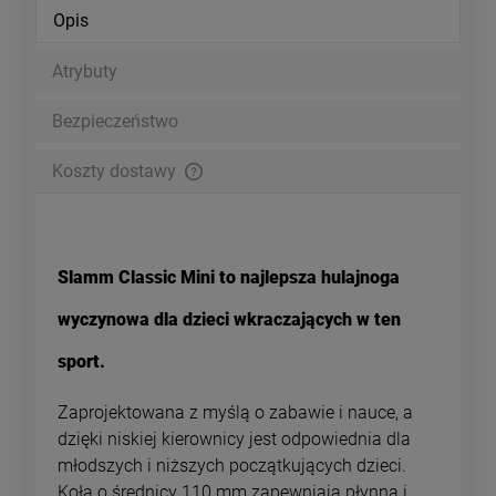
Opis
Atrybuty
Bezpieczeństwo
Koszty dostawy
Zamówienia o wartości powyżej 199pln wysyłamy za darmo i
doręczamy w 24h kurierem DPD
Slamm Classic Mini to najlepsza hulajnoga
wyczynowa dla dzieci wkraczających w ten
sport.
Zaprojektowana z myślą o zabawie i nauce, a
dzięki niskiej kierownicy jest odpowiednia dla
młodszych i niższych początkujących dzieci.
Koła o średnicy 110 mm zapewniają płynną i