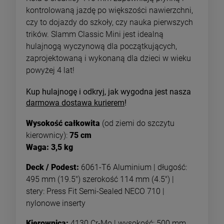
kontrolowaną jazdę po większości nawierzchni,
czy to dojazdy do szkoły, czy nauka pierwszych
trików. Slamm Classic Mini jest idealną
hulajnogą wyczynową dla początkujących,
zaprojektowaną i wykonaną dla dzieci w wieku
powyżej 4 lat!
Kup hulajnogę i odkryj, jak wygodna jest nasza
darmowa dostawa kurierem
!
Wysokość całkowita
(od ziemi do szczytu
kierownicy):
75 cm
Waga: 3,5 kg
Deck / Podest:
6061-T6 Aluminium | długość:
495 mm (19.5") szerokość 114 mm (4.5") |
stery: Press Fit Semi-Sealed NECO 710 |
nylonowe inserty
Kierownica:
4130 Cr-Mo | wysokość: 500 mm