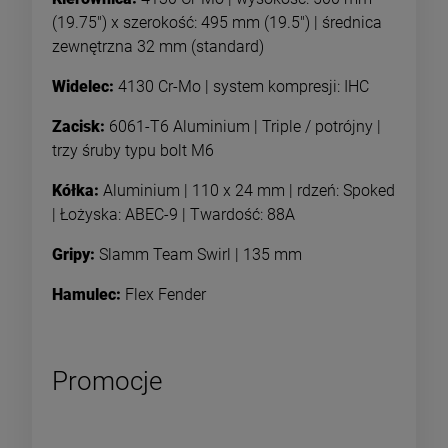
(19.75") x szerokość: 495 mm (19.5") | średnica
zewnętrzna 32 mm (standard)
Widelec:
4130 Cr-Mo | system kompresji: IHC
Zacisk:
6061-T6 Aluminium | Triple / potrójny |
trzy śruby typu bolt M6
Kółka:
Aluminium | 110 x 24 mm | rdzeń: Spoked
| Łożyska: ABEC-9 | Twardość: 88A
Gripy:
Slamm Team Swirl | 135 mm
Hamulec:
Flex Fender
Promocje