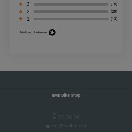
3
(18)
2
(29)
1
(13)
RMD Bike Shop
535 590 590
shop@rmdbike.com