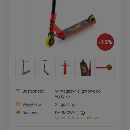
-
12
%
Dostępność:
W magazynie (gotowe do
wysyłki)
Wysyłka w:
24 godziny
Dostawa:
DARMOWA :)
sprawdź formy dostawy
Zamówienia o wartości powyżej 199pln wysyłamy za
darmo i doręczamy w 24h kurierem DPD