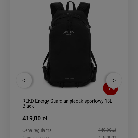
-
7
%
dian plecak sportowy 18L |
Enuff SWISS łożyska do deskorol
59,00 zł
449,00 zł
Cena regularna:
419,00 zł
Najniższa cena: