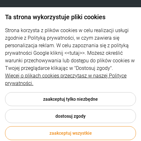
Pomoc
Ta strona wykorzystuje pliki cookies
Moje konto
Strona korzysta z plików cookies w celu realizacji usługi
Płatności i dostawa
zgodnie z Polityką prywatności, w czym zawiera się
personalizacja reklam. W celu zapoznania się z polityką
Informacje
prywatności Google kliknij
<<tutaj>>
. Możesz określić
warunki przechowywania lub dostępu do plików cookies w
O nas
Twojej przeglądarce klikając w "Dostosuj zgody".
Więcej o plikach cookies przeczytasz w naszej Polityce
prywatności.
zaakceptuj tylko niezbędne
dostosuj zgody
© 2026 www.rmdbike.com . Wszelkie prawa zastrzeżone.
Styl graficzny i aplikacje ShopGadget.pl
Sklep internetowy Shoper
zaakceptuj wszystkie
Premium