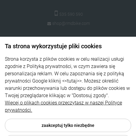
535 590 590
shop@rmdbike.com
Pomoc
Ta strona wykorzystuje pliki cookies
Moje konto
Strona korzysta z plików cookies w celu realizacji usługi
Płatności i dostawa
zgodnie z Polityką prywatności, w czym zawiera się
personalizacja reklam. W celu zapoznania się z polityką
Informacje
prywatności Google kliknij
<<tutaj>>
. Możesz określić
warunki przechowywania lub dostępu do plików cookies w
O nas
Twojej przeglądarce klikając w "Dostosuj zgody".
Więcej o plikach cookies przeczytasz w naszej Polityce
prywatności.
zaakceptuj tylko niezbędne