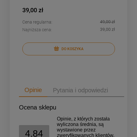
229,00 zł
49,00 zł
:
Cena regularna:
39,00 zł
:
Najniższa cena:
DO KOSZYKA
DO KOSZYKA
Opinie
Pytania i odpowiedzi
Ocena sklepu
Opinie, z których została
wyliczona średnia, są
wystawione przez
4.84
zweryfikowanych klientów,