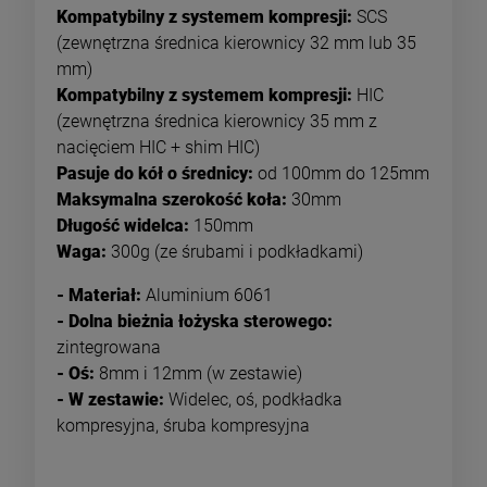
Kompatybilny z systemem kompresji:
SCS
(zewnętrzna średnica kierownicy 32 mm lub 35
mm)
Kompatybilny z systemem kompresji:
HIC
(zewnętrzna średnica kierownicy 35 mm z
nacięciem HIC + shim HIC)
Pasuje do kół o średnicy:
od 100mm do 125mm
Maksymalna szerokość koła:
30mm
Długość widelca:
150mm
Waga:
300g (ze śrubami i podkładkami)
- Materiał:
Aluminium 6061
- Dolna bieżnia łożyska sterowego:
zintegrowana
- Oś:
8mm i 12mm (w zestawie)
- W zestawie:
Widelec, oś, podkładka
kompresyjna, śruba kompresyjna