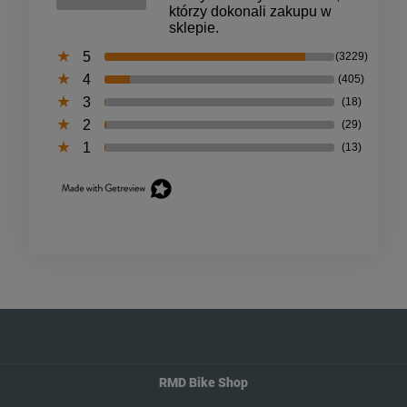
którzy dokonali zakupu w
sklepie.
5
(3229)
4
(405)
3
(18)
2
(29)
1
(13)
RMD Bike Shop