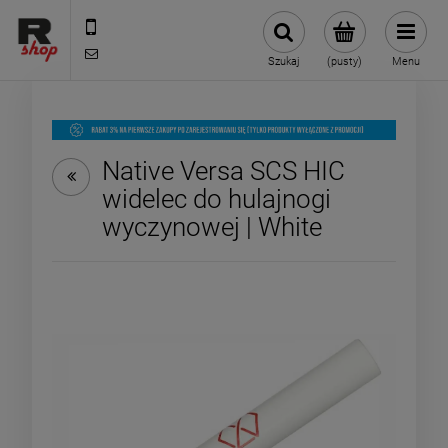
535 590 590
shop@rmdbike.com
Szukaj
(pusty)
Menu
Native Versa SCS HIC
widelec do hulajnogi
wyczynowej | White