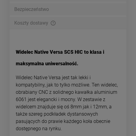
Bezpieczeństwo
Koszty dostawy
Zamówienia o wartości powyżej 199pln wysyłamy za darmo i
doręczamy w 24h kurierem DPD
Widelec Native Versa SCS HIC to klasa i
maksymalna uniwersalność.
Widelec Native Versa jest tak lekki i
kompatybilny, jak to tylko możliwe. Ten widelec,
obrabiany CNC z solidnego kawałka aluminium
6061 jest elegancki i mocny. W zestawie z
widelcem znajduje się oś 8mm jak i 12mm, a
także szereg podkładek dystansowych
pasujących do prawie każdego koła obecnie
dostępnego na rynku.