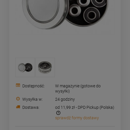
Dostępność:
W magazynie (gotowe do
wysyłki)
Wysyłka w:
24 godziny
Dostawa:
od 11,99 zł
- DPD Pickup
(Polska)
sprawdź formy dostawy
Zamówienia o wartości powyżej 199pln wysyłamy za
darmo i doręczamy w 24h kurierem DPD