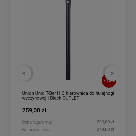
22
%
-
13
%
Union Uniq T-Bar HIC kierownica do hulajnogi
Enuf
wyczynowej | Black OUTLET
259,00 zł
79,0
00 zł
299,00 zł
Cena regularna:
Cena 
00 zł
249,00 zł
Najniższa cena:
Najni