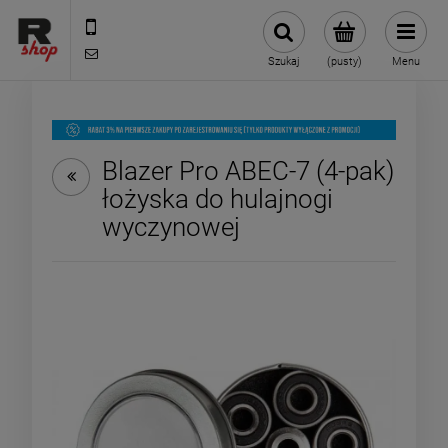
535 590 590
shop@rmdbike.com
Szukaj
(pusty)
Menu
Blazer Pro ABEC-7 (4-pak)
łożyska do hulajnogi
wyczynowej