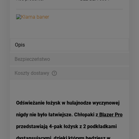
Opis
Bezpieczeństwo
Koszty dostawy
Zamówienia o wartości powyżej 199pln wysyłamy za darmo i
doręczamy w 24h kurierem DPD
Odświeżanie łożysk w hulajnodze wyczynowej
nigdy nie było łatwiejsze. Chłopak
i z
Blazer Pro
przedstawiają 4-pak łożysk z 2 podkładkami
dystansującymi, dzięki którym będziesz w